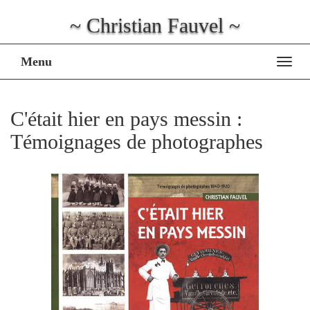
~ Christian Fauvel ~
Menu
Affi
la
navig
C'était hier en pays messin :
Témoignages de photographes